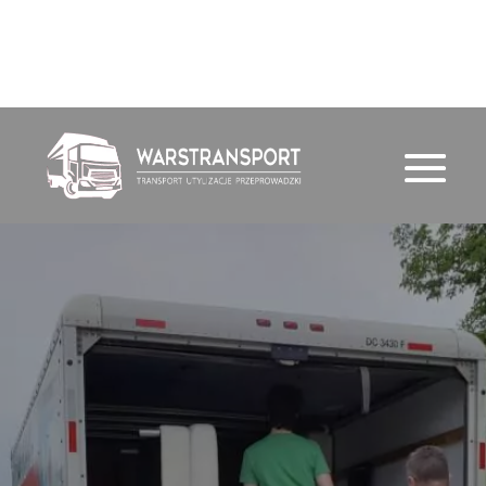
791 720 388
email