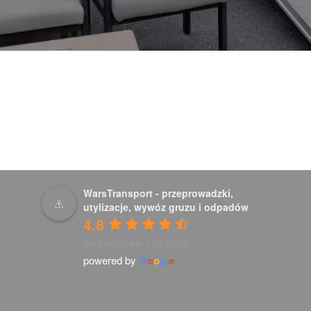
WarsTransport - przeprowadzki,
utylizacje, wywóz gruzu i odpadów
4.8
Na podstawie 103 opinii
powered by
G
o
o
g
l
e