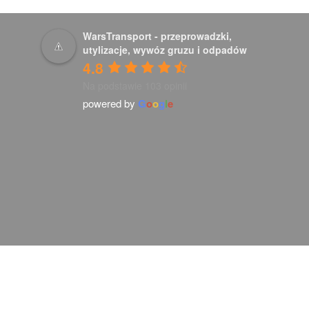
WarsTransport - przeprowadzki,
utylizacje, wywóz gruzu i odpadów
4.8
Na podstawie 103 opinii
powered by
G
o
o
g
l
e
Telefon:
+48 791 720 388
Email:
warstransporter@gmail.com