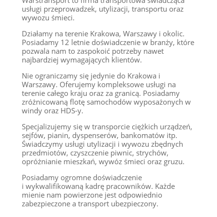
Warstransport to firma transportowa świadcząca
usługi przeprowadzek, utylizacji, transportu oraz
wywozu śmieci.
Działamy na terenie Krakowa, Warszawy i okolic.
Posiadamy 12 letnie doświadczenie w branży, które
pozwala nam to zaspokoić potrzeby nawet
najbardziej wymagających klientów.
Nie ograniczamy się jedynie do Krakowa i
Warszawy. Oferujemy kompleksowe usługi na
terenie całego kraju oraz za granicą. Posiadamy
zróżnicowaną flotę samochodów wyposażonych w
windy oraz HDS-y.
Specjalizujemy się w transporcie ciężkich urządzeń,
sejfów, pianin, dyspenserów, bankomatów itp.
Świadczymy usługi utylizacji i wywozu zbędnych
przedmiotów, czyszczenie piwnic, strychów,
opróżnianie mieszkań, wywóz śmieci oraz gruzu.
Posiadamy ogromne doświadczenie
i wykwalifikowaną kadrę pracowników. Każde
mienie nam powierzone jest odpowiednio
zabezpieczone a transport ubezpieczony.