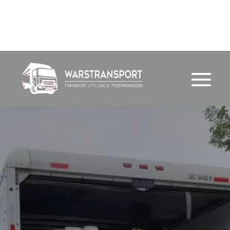
791 720 388
email