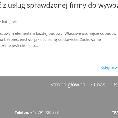
ć z usług sprawdzonej firmy do wywo
z kategorii
kluczowym elementem każdej budowy. Właściwe usunięcie odpadów
a bezpieczeństwo, jak i ochronę środowiska. Zachowanie
nie jeśli chodzi o...
Kolejne w
Strona główna
O nas
Us
Telefon:
+48 791 720 388
TR