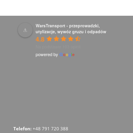
WarsTransport - przeprowadzki,
utylizacje, wywóz gruzu i odpadów
4.8
Na podstawie 103 opinii
powered by
G
o
o
g
l
e
Telefon:
+48 791 720 388