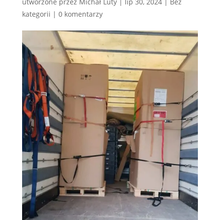
utworzone przez
Michał Luty
|
lip 30, 2024
|
Bez
kategorii
|
0 komentarzy