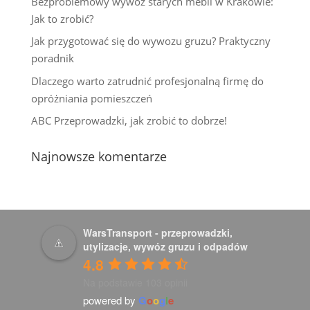
Bezproblemowy wywóz starych mebli w Krakowie:
Jak to zrobić?
Jak przygotować się do wywozu gruzu? Praktyczny
poradnik
Dlaczego warto zatrudnić profesjonalną firmę do
opróżniania pomieszczeń
ABC Przeprowadzki, jak zrobić to dobrze!
Najnowsze komentarze
WarsTransport - przeprowadzki,
utylizacje, wywóz gruzu i odpadów
4.8
Na podstawie 103 opinii
powered by
G
o
o
g
l
e