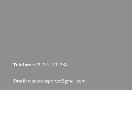
Telefon:
+48 791 720 388
Email:
warstransporter@gmail.com