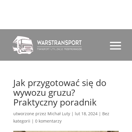
791 720 388
email
Jak przygotować się do
wywozu gruzu?
Praktyczny poradnik
utworzone przez
Michał Luty
|
lut 18, 2024
|
Bez
kategorii
|
0 komentarzy