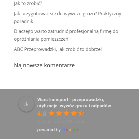
Jak to zrobić?
Jak przygotować się do wywozu gruzu? Praktyczny
poradnik
Dlaczego warto zatrudnić profesjonalną firmę do
opróżniania pomieszczeń
ABC Przeprowadzki, jak zrobić to dobrze!
Najnowsze komentarze
WarsTransport - przeprowadzki,
utylizacje, wywóz gruzu i odpadów
4.8
Na podstawie 103 opinii
powered by
G
o
o
g
l
e